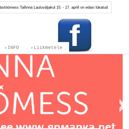
allinna Lauluväljakul 15. - 17. aprill on edasi lükatud. Järgmise toimumisaj
INFO
Liikmetele