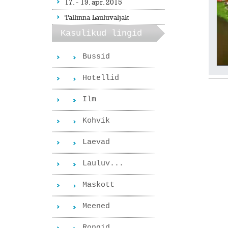
17. - 19. apr. 2015
Tallinna Lauluväljak
Kasulikud lingid
Bussid
Hotellid
Ilm
Kohvik
Laevad
Lauluv...
Maskott
Meened
Rongid