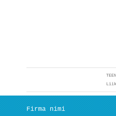
TEE
Lii
Firma nimi