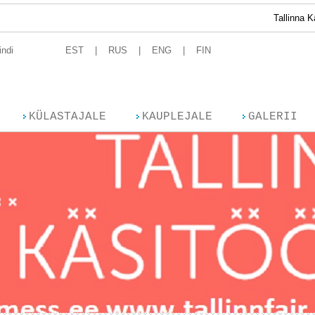
Tallinna Käsitöömess T
indi
EST
RUS
ENG
FIN
KÜLASTAJALE
KAUPLEJALE
GALERII