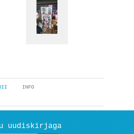
RII
INFO
u uudiskirjaga