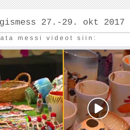
gismess 27.-29. okt 2017
a t a m e s s i v i d e o t s i i n :