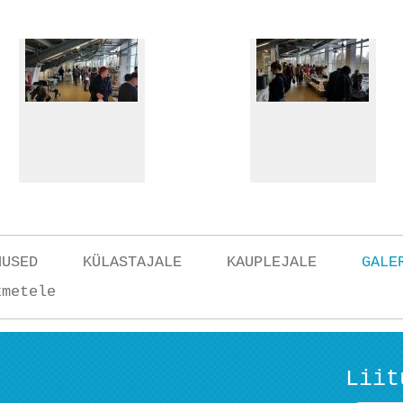
NUSED
KÜLASTAJALE
KAUPLEJALE
GALE
kmetele
Liit