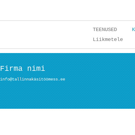
TEENUSED
K
Liikmetele
Firma nimi
info@tallinnakäsitöömess.ee