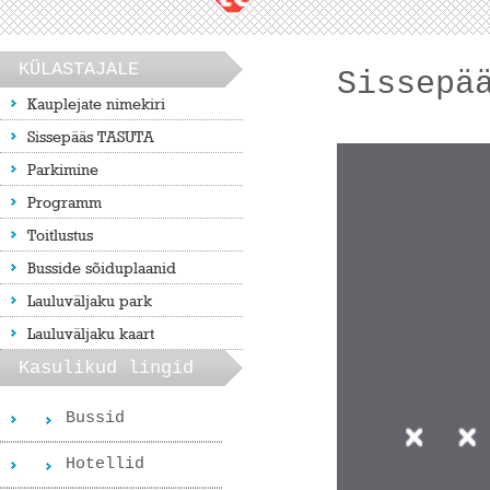
KÜLASTAJALE
Sissepä
Kauplejate nimekiri
Sissepääs TASUTA
Parkimine
Programm
Toitlustus
Busside sõiduplaanid
Lauluväljaku park
Lauluväljaku kaart
Kasulikud lingid
Bussid
Hotellid